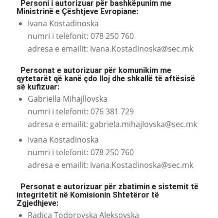
Personi i autorizuar për bashkëpunim me
Ministrinë e Çështjeve Evropiane:
Ivana Kostadinoska
numri i telefonit: 078 250 760
adresa e emailit:
Ivana.Kostadinoska@sec.mk
Personat e autorizuar për komunikim me
qytetarët që kanë çdo lloj dhe shkallë të aftësisë
së kufizuar:
Gabriella Mihajllovska
numri i telefonit: 076 381 729
adresa e emailit:
gabriela.mihajlovska@sec.mk
Ivana Kostadinoska
numri i telefonit: 078 250 760
adresa e emailit:
Ivana.Kostadinoska@sec.mk
Personat e autorizuar për zbatimin e sistemit të
integritetit në Komisionin Shtetëror të
Zgjedhjeve:
Radica Todorovska Aleksovska