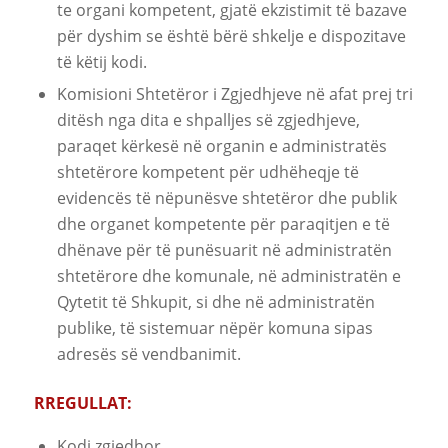
te organi kompetent, gjatë ekzistimit të bazave
për dyshim se është bërë shkelje e dispozitave
të këtij kodi.
Komisioni Shtetëror i Zgjedhjeve në afat prej tri
ditësh nga dita e shpalljes së zgjedhjeve,
paraqet kërkesë në organin e administratës
shtetërore kompetent për udhëheqje të
evidencës të nëpunësve shtetëror dhe publik
dhe organet kompetente për paraqitjen e të
dhënave për të punësuarit në administratën
shtetërore dhe komunale, në administratën e
Qytetit të Shkupit, si dhe në administratën
publike, të sistemuar nëpër komuna sipas
adresës së vendbanimit.
RREGULLАT:
Kodi zgjedhor