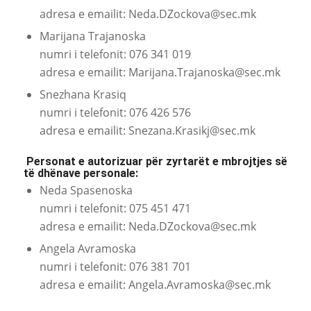
adresa e emailit:
Neda.DZockova@sec.mk
Marijana Trajanoska
numri i telefonit: 076 341 019
adresa e emailit:
Marijana.Trajanoska@sec.mk
Snezhana Krasiq
numri i telefonit: 076 426 576
adresa e emailit:
Snezana.Krasikj@sec.mk
Personat e autorizuar për zyrtarët e mbrojtjes së
të dhënave personale:
Neda Spasenoska
numri i telefonit: 075 451 471
adresa e emailit:
Neda.DZockova@sec.mk
Angela Avramoska
numri i telefonit: 076 381 701
adresa e emailit:
Angela.Avramoska@sec.mk