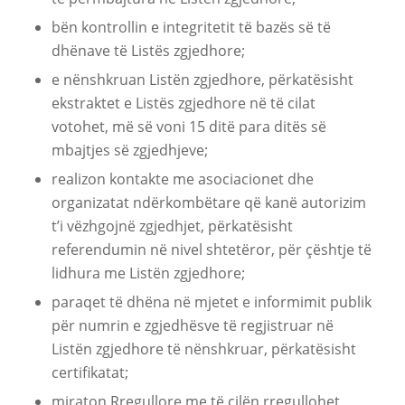
bën kontrollin e integritetit të bazës së të
dhënave të Listës zgjedhore;
e nënshkruan Listën zgjedhore, përkatësisht
ekstraktet e Listës zgjedhore në të cilat
votohet, më së voni 15 ditë para ditës së
mbajtjes së zgjedhjeve;
realizon kontakte me asociacionet dhe
organizatat ndërkombëtare që kanë autorizim
t’i vëzhgojnë zgjedhjet, përkatësisht
referendumin në nivel shtetëror, për çështje të
lidhura me Listën zgjedhore;
paraqet të dhëna në mjetet e informimit publik
për numrin e zgjedhësve të regjistruar në
Listën zgjedhore të nënshkruar, përkatësisht
certifikatat;
miraton Rregullore me të cilën rregullohet