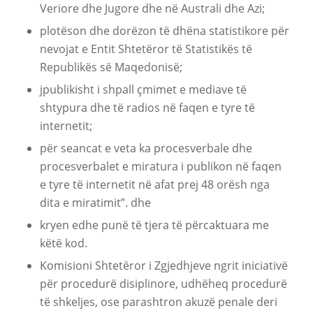
Veriore dhe Jugore dhe në Australi dhe Azi;
plotëson dhe dorëzon të dhëna statistikore për
nevojat e Entit Shtetëror të Statistikës të
Republikës së Maqedonisë;
јpublikisht i shpall çmimet e mediave të
shtypura dhe të radios në faqen e tyre të
internetit;
për seancat e veta ka procesverbale dhe
procesverbalet e miratura i publikon në faqen
e tyre të internetit në afat prej 48 orësh nga
dita e miratimit”. dhe
kryen edhe punë të tjera të përcaktuara me
këtë kod.
Komisioni Shtetëror i Zgjedhjeve ngrit iniciativë
për procedurë disiplinore, udhëheq procedurë
të shkeljes, ose parashtron akuzë penale deri