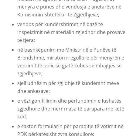
mënyra e punës dhe vendosja e anëtarëve në
Komisionin Shtetëror të Zgjedhjeve;
vendos për kundërshtimet në bazë të
inspektimit në materialin zgjedhor dhe provave
të tjera;
në bashkëpunim me Ministrinë e Punëve të
Brendshme, miraton rregullore për mënyrën e
veprimit të policisë gjatë kohës së mbajtjes së
zgjedhjeve;
sjell udhëzim për zgjidhje të kundërshtimeve
dhe ankesave;
e vëzhgon fillimin dhe përfundimin e fushatës
zgjedhore dhe merr masa të parapara me këtë
kod;
e cakton formularin për paraqitje të votimit në
PDK përkatësisht zyra konsullore;