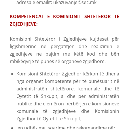
adresa e emailit:
ukazuvanje@sec.mk
KOMPETENCAT E KOMISIONIT SHTETËROR TË
ZGJEDHJEVE:
Komisioni Shtetëror i Zgjedhjeve kujdeset për
ligjshmërinë në përgatitjen dhe realizimin e
zgjedhjeve në pajtim me këtë kod dhe bën
mbikëqyrje të punës së organeve zgjedhore.
Komisioni Shtetëror Zgjedhor kërkon të dhëna
nga organet kompetente për të punësuarit në
administratën shtetërore, komunale dhe të
Qytetit të Shkupit, si dhe për administratën
publike dhe e emëron përbërjen e komisioneve
komunale të zgjedhjeve dhe Komisionin
Zgjedhor të Qytetit të Shkupit;
jep udhëzime, sqarime dhe rekomandime për