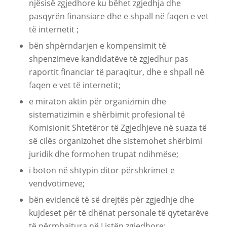
njësisë zgjedhore ku bëhet zgjedhja dhe
pasqyrën finansiare dhe e shpall në faqen e vet
të internetit ;
bën shpërndarjen e kompensimit të
shpenzimeve kandidatëve të zgjedhur pas
raportit financiar të paraqitur, dhe e shpall në
faqen e vet të internetit;
e miraton aktin për organizimin dhe
sistematizimin e shërbimit profesional të
Komisionit Shtetëror të Zgjedhjeve në suaza të
së cilës organizohet dhe sistemohet shërbimi
juridik dhe formohen trupat ndihmëse;
i boton në shtypin ditor përshkrimet e
vendvotimeve;
bën evidencë të së drejtës për zgjedhje dhe
kujdeset për të dhënat personale të qytetarëve
të përmbajtura në Listën zgjedhore;