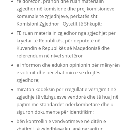
гe dorëzon, pranon dhe ruan materialin
zgjedhor në komisione dhe prej komisioneve
komunale të zgjedhjeve, përkatësisht
Komisioni Zgjedhor i Qytetit të Shkupit;
ГE ruan materialin zgjedhor nga zgjedhjet për
kryetar të Republikës, për deputetë në
Kuvendin e Republikës së Maqedonisë dhe
referendum në nivel shtetëror
e informon dhe edukon opinionin për mënyrën
e votimit dhe për zbatimin e së drejtës
zgjedhore;
miraton kodeksin për rregullat e vëzhgimit në
zgjedhje të vëzhguesve vendorë dhe të huaj në
pajtim me standardet ndërkombëtare dhe u
siguron dokumente për identifikim;
bën kontrollin e vendvotimeve në ditën e
zbatimit të zgjedhjeve ku janë paraqitur