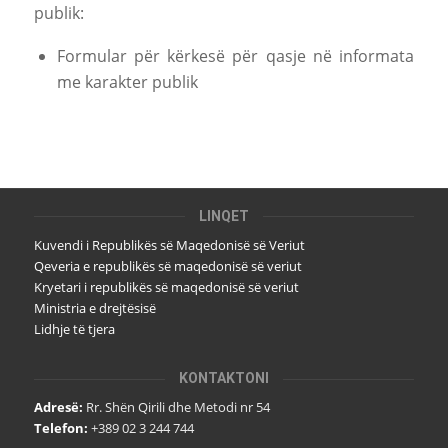
publik:
Formular për kërkesë për qasje në informata
me karakter publik
LINQET
Kuvendi i Republikës së Maqedonisë së Veriut
Qeveria e republikës së maqedonisë së veriut
Kryetari i republikës së maqedonisë së veriut
Ministria e drejtësisë
Lidhje të tjera
KONTAKTONI
Adresë:
Rr. Shën Qirili dhe Metodi nr 54
Telefon:
+389 02 3 244 744