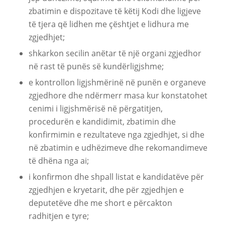
zbatimin e dispozitave të këtij Kodi dhe ligjeve
të tjera që lidhen me çështjet e lidhura me
zgjedhjet;
shkarkon secilin anëtar të një organi zgjedhor
në rast të punës së kundërligjshme;
e kontrollon ligjshmërinë në punën e organeve
zgjedhore dhe ndërmerr masa kur konstatohet
cenimi i ligjshmërisë në përgatitjen,
procedurën e kandidimit, zbatimin dhe
konfirmimin e rezultateve nga zgjedhjet, si dhe
në zbatimin e udhëzimeve dhe rekomandimeve
të dhëna nga ai;
i konfirmon dhe shpall listat e kandidatëve për
zgjedhjen e kryetarit, dhe për zgjedhjen e
deputetëve dhe me short e përcakton
radhitjen e tyre;