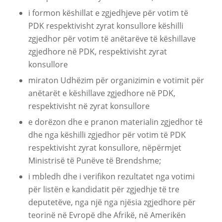
i formon këshillat e zgjedhjeve për votim të
PDK respektivisht zyrat konsullore këshilli
zgjedhor për votim të anëtarëve të këshillave
zgjedhore në PDK, respektivisht zyrat
konsullore
miraton Udhëzim për organizimin e votimit për
anëtarët e këshillave zgjedhore në PDK,
respektivisht në zyrat konsullore
e dorëzon dhe e pranon materialin zgjedhor të
dhe nga këshilli zgjedhor për votim të PDK
respektivisht zyrat konsullore, nëpërmjet
Ministrisë të Punëve të Brendshme;
i mbledh dhe i verifikon rezultatet nga votimi
për listën e kandidatit për zgjedhje të tre
deputetëve, nga një nga njësia zgjedhore për
teorinë në Evropë dhe Afrikë, në Amerikën