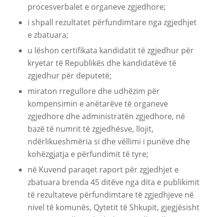
procesverbalet e organeve zgjedhore;
i shpall rezultatet përfundimtare nga zgjedhjet
e zbatuara;
u lëshon certifikata kandidatit të zgjedhur për
kryetar të Republikës dhe kandidatëve të
zgjedhur për deputetë;
miraton rregullore dhe udhëzim për
kompensimin e anëtarëve të organeve
zgjedhore dhe administratën zgjedhore, në
bazë të numrit të zgjedhësve, llojit,
ndërlikueshmëria si dhe vëllimi i punëve dhe
kohëzgjatja e përfundimit të tyre;
në Kuvend paraqet raport për zgjedhjet e
zbatuara brenda 45 ditëve nga dita e publikimit
të rezultateve përfundimtare të zgjedhjeve në
nivel të komunës, Qytetit të Shkupit, gjegjësisht