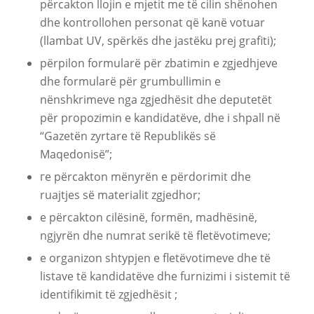
përcakton llojin e mjetit me të cilin shënohen
dhe kontrollohen personat që kanë votuar
(llambat UV, spërkës dhe jastëku prej grafiti);
përpilon formularë për zbatimin e zgjedhjeve
dhe formularë për grumbullimin e
nënshkrimeve nga zgjedhësit dhe deputetët
për propozimin e kandidatëve, dhe i shpall në
“Gazetën zyrtare të Republikës së
Maqedonisë”;
гe përcakton mënyrën e përdorimit dhe
ruajtjes së materialit zgjedhor;
e përcakton cilësinë, formën, madhësinë,
ngjyrën dhe numrat serikë të fletëvotimeve;
e organizon shtypjen e fletëvotimeve dhe të
listave të kandidatëve dhe furnizimi i sistemit të
identifikimit të zgjedhësit ;