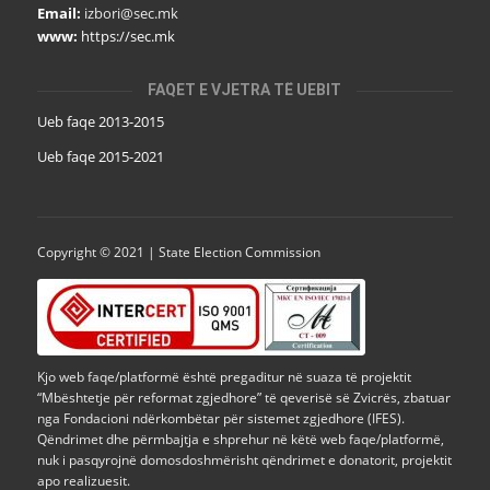
Email:
izbori@sec.mk
www:
https://sec.mk
FAQET E VJETRA TË UEBIT
Ueb faqe 2013-2015
Ueb faqe 2015-2021
Copyright © 2021 | State Election Commission
Kjo web faqe/platformë është pregaditur në suaza të projektit
“Mbështetje për reformat zgjedhore” të qeverisë së Zvicrës, zbatuar
nga Fondacioni ndërkombëtar për sistemet zgjedhore (IFES).
Qëndrimet dhe përmbajtja e shprehur në këtë web faqe/platformë,
nuk i pasqyrojnë domosdoshmërisht qëndrimet e donatorit, projektit
apo realizuesit.