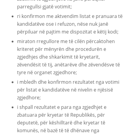
parregullsi gjatë votimit;
гi konfirmon me aktvendim listat e pranuara të
kandidatëve ose i refuzon, nëse nuk janë
përpiluar në pajtim me dispozitat e këtij kodi;
miraton rregullore me të cilën përcaktohen
kriteret për mënyrën dhe procedurën e
zgjedhjes dhe shkarkimit të kryetarit,
zëvendësit të tij, anëtarëve dhe zëvendësve të
tyre në organet zgjedhore;
i mbledh dhe konfirmon rezultatet nga votimi
për listat e kandidatëve në nivelin e njësisë
zgjedhore;
i shpall rezultatet e para nga zgjedhjet e
zbatuara për kryetar të Republikës, për
deputetë, për këshilltarë dhe kryetar të
komunës, në bazë të të dhënave nga