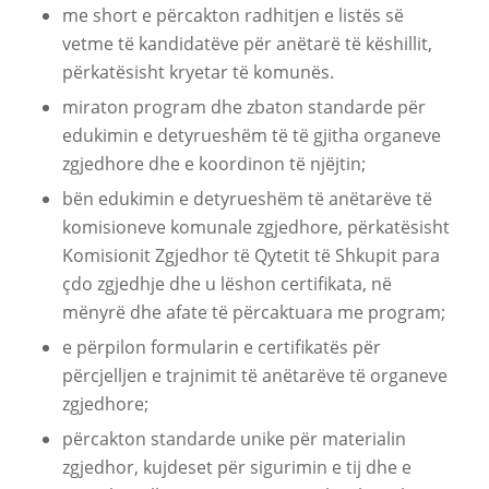
me short e përcakton radhitjen e listës së
vetme të kandidatëve për anëtarë të këshillit,
përkatësisht kryetar të komunës.
miraton program dhe zbaton standarde për
edukimin e detyrueshëm të të gjitha organeve
zgjedhore dhe e koordinon të njëjtin;
bën edukimin e detyrueshëm të anëtarëve të
komisioneve komunale zgjedhore, përkatësisht
Komisionit Zgjedhor të Qytetit të Shkupit para
çdo zgjedhje dhe u lëshon certifikata, në
mënyrë dhe afate të përcaktuara me program;
e përpilon formularin e certifikatës për
përcjelljen e trajnimit të anëtarëve të organeve
zgjedhore;
përcakton standarde unike për materialin
zgjedhor, kujdeset për sigurimin e tij dhe e