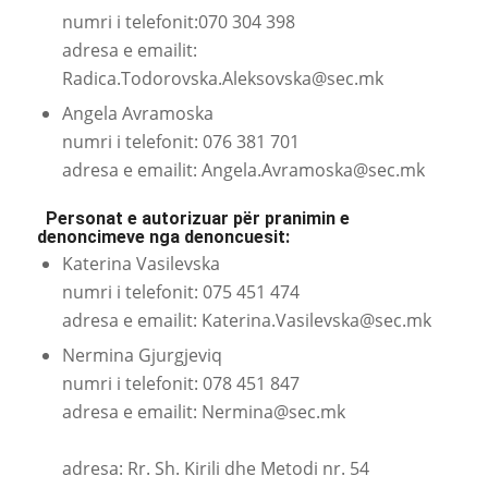
numri i telefonit:070 304 398
adresa e emailit:
Radica.Todorovska.Aleksovska@sec.mk
Angela Avramoska
numri i telefonit: 076 381 701
adresa e emailit:
Angela.Avramoska@sec.mk
Personat e autorizuar për pranimin e
denoncimeve nga denoncuesit:
Katerina Vasilevska
numri i telefonit: 075 451 474
adresa e emailit:
Katerina.Vasilevska@sec.mk
Nermina Gjurgjeviq
numri i telefonit: 078 451 847
adresa e emailit:
Nermina@sec.mk
adresa: Rr. Sh. Kirili dhe Metodi nr. 54