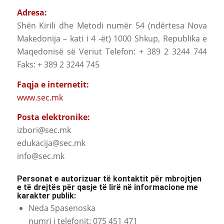
Adresa:
Shën Kirili dhe Metodi numër 54 (ndërtesa Nova
Makedonija – kati i 4 -ët) 1000 Shkup, Republika e
Maqedonisë së Veriut Telefon: + 389 2 3244 744
Faks: + 389 2 3244 745
Faqja e internetit:
www.sec.mk
Posta elektronike:
izbori@sec.mk
edukacija@sec.mk
info@sec.mk
Personat e autorizuar të kontaktit për mbrojtjen
e të drejtës për qasje të lirë në informacione me
karakter publik:
Neda Spasenoska
numri i telefonit: 075 451 471