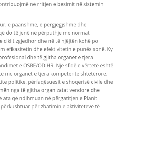
ntribuojmë në rritjen e besimit në sistemin
arur, e paanshme, e përgjegjshme dhe
 që do të jenë në përputhje me normat
ciklit zgjedhor dhe në të njëjtën kohë po
 efikasitetin dhe efektivitetin e punës sonë. Ky
profesional dhe të gjitha organet e tjera
ndimet e OSBE/ODIHR. Një sfidë e vërtetë është
htë me organet e tjera kompetente shtetërore.
ë politike, përfaqësuesit e shoqërisë civile dhe
hmën nga të gjitha organizatat vendore dhe
ë ata që ndihmuan në përgatitjen e Planit
përkushtuar për zbatimin e aktiviteteve të