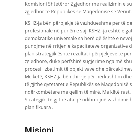
Komisioni Shtetëror Zgjedhor me realizimin e s
zgjedhor të Republikës së Maqedonisë së Veriut.
KSHZ-ja bën përpjekje të vazhdueshme për të qe
profesionale në punën e saj. KSHZ -ja është e g
demokratike universale sa herë që është e nevoj
punojmë në rritjen e kapaciteteve organizative d
plan strategjik është rezultat i përpjekjeve të p
zgjedhore, duke përfshirë sugjerime nga më sh
procesi i zbatimit të objektivave dhe përcaktim
Me këtë, KSHZ-ja bën thirrje për përkushtim dhe 
të gjithë qytetarët e Republikës së Maqedonisë s
ndërkombëtare me qëllim të mirë. Me këtë rast, s
Strategjik, të gjithë ata që ndihmojnë vazhdimi
planifikuara .
Misioni