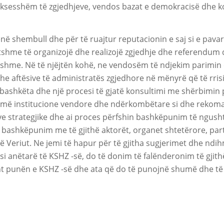
uksesshëm të zgjedhjeve, vendos bazat e demokracisë dhe ko
në shembull dhe për të ruajtur reputacionin e saj si e pav
atshme të organizojë dhe realizojë zgjedhje dhe referendum
shme. Në të njëjtën kohë, ne vendosëm të ndjekim parimin e 
he aftësive të administratës zgjedhore në mënyrë që të rrisim
ërbashkëta dhe një procesi të gjatë konsultimi me shërbimin 
umë institucione vendore dhe ndërkombëtare si dhe rekoma
eve strategjike dhe ai proces përfshin bashkëpunim të ngus
bashkëpunim me të gjithë aktorët, organet shtetërore, partit
ë Veriut. Ne jemi të hapur për të gjitha sugjerimet dhe ndi
i anëtarë të KSHZ -së, do të donim të falënderonim të gjith
sht punën e KSHZ -së dhe ata që do të punojnë shumë dhe të 