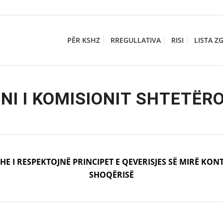
PËR KSHZ
RREGULLATIVA
RISI
LISTA Z
ONI I KOMISIONIT SHTETË
DHE I RESPEKTOJNË PRINCIPET E QEVERISJES SË MIRË KO
SHOQËRISË