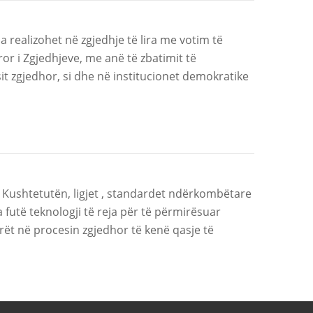
a realizohet në zgjedhje të lira me votim të
or i Zgjedhjeve, me anë të zbatimit të
 zgjedhor, si dhe në institucionet demokratike
e Kushtetutën, ligjet , standardet ndërkombëtare
futë teknologji të reja për të përmirësuar
erët në procesin zgjedhor të kenë qasje të