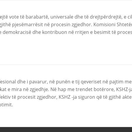
jtë vote të barabartë, universale dhe të drejtpërdrejtë, e cil
jithë pjesëmarrësit në procesin zgjedhor. Komisioni Shtetër
emokracisë dhe kontribuon në rritjen e besimit të procesit
fesional dhe i pavarur, në punën e tij qeveriset në pajtim m
kat e mira në zgjedhje. Në hap me trendet botërore, KSHZ-ja 
ktiv të procesit zgjedhor, KSHZ -ja siguron që të gjithë akt
timit.