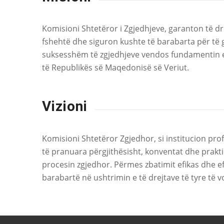
Komisioni Shtetëror i Zgjedhjeve, garanton të dre
fshehtë dhe siguron kushte të barabarta për të g
suksesshëm të zgjedhjeve vendos fundamentin e d
të Republikës së Maqedonisë së Veriut.
Vizioni
Komisioni Shtetëror Zgjedhor, si institucion pro
të pranuara përgjithësisht, konventat dhe prakti
procesin zgjedhor. Përmes zbatimit efikas dhe efe
barabartë në ushtrimin e të drejtave të tyre të vo