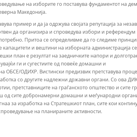
ведување на изборите го поставува фундаментот на дем
еверна Македонија.
ува пример и да ја одржува својата репутација за незав
твен да организира и спроведува избори и референдум к
потребно. Притоа се определивме да го следиме принцип
 капацитети и вештини на изборната администрација се 
ешки план е резултат на заедничките напори и долготра
увајќи ги и сугестиите од повеќе домашни и
на ОБСЕ/ОДИХР. Вистински предизвик претставува проце
работка со другите надлежни државни органи. Со ова ДИК
тии, претставниците на граѓанското општество и сите г
ош од сите добронамерни домашни и меѓународни органи
гнаа за изработка на Стратешкиот план, сите кои контину
 спроведување на планираните активности.