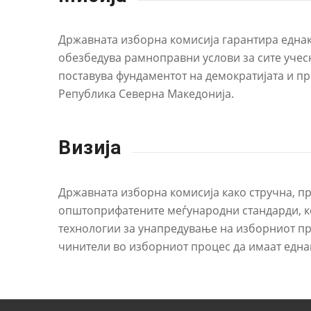
Државната изборна комисија гарантира еднакв
обезбедува рамноправни услови за сите учес
поставува фундаментот на демократијата и п
Република Северна Македонија.
Визија
Државната изборна комисија како стручна, пр
општоприфатените меѓународни стандарди, ко
технологии за унапредување на изборниот пр
чинители во изборниот процес да имаат една