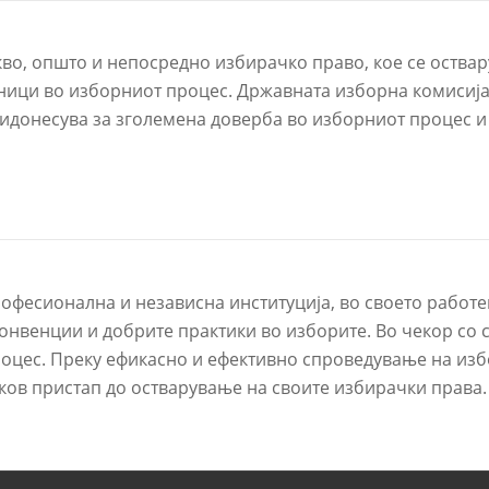
о, општо и непосредно избирачко право, кое се оствар
ници во изборниот процес. Државната изборна комисија
ридонесува за зголемена доверба во изборниот процес и
офесионална и независна институција, во своето работе
нвенции и добрите практики во изборите. Во чекор со с
оцес. Преку ефикасно и ефективно спроведување на изб
ков пристап до остварување на своите избирачки права.