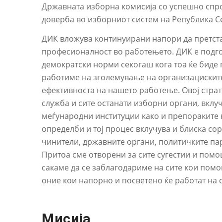
Државната изборна комисија со успешно спро
доверба во изборниот систем на Република С
ДИК вложува континуирани напори да претстав
професионалност во работењето. ДИК e подго
демократски норми секогаш кога тоа ќе биде 
работиме на зголемување на организациските
ефективноста на нашето работење. Овој страт
служба и сите останати изборни органи, вклуч
меѓународни институции како и препораките 
определби и тој процес вклучува и блиска со
чинители, државните органи, политичките пар
Притоа сме отворени за сите сугестии и пом
сакаме да се заблагодариме на сите кои помо
оние кои напорно и посветено ќе работат на
Мисија