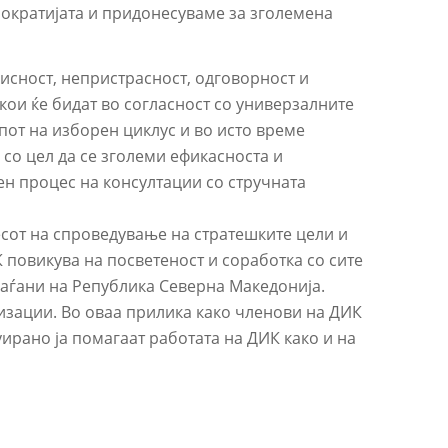
ократијата и придонесуваме за зголемена
исност, непристрасност, одговорност и
ои ќе бидат во согласност со универзалните
от на изборен циклус и во исто време
со цел да се зголеми ефикасноста и
ен процес на консултации со стручната
сот на спроведување на стратешките цели и
 повикува на посветеност и соработка со сите
раѓани на Република Северна Македонија.
зации. Во оваа прилика како членови на ДИК
ирано ја помагаат работата на ДИК како и на