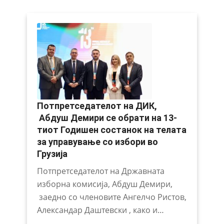
Потпретседателот на ДИК,
Абдуш Демири се обрати на 13-
тиот Годишен состанок на телата
за управување со избори во
Грузија
Потпретседателот на Државната
изборна комисија, Абдуш Демири,
заедно со членовите Ангелчо Ристов,
Александар Даштевски , како и…