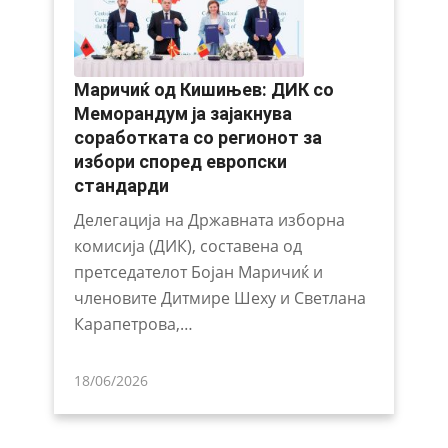
Маричиќ од Кишињев: ДИК со
Меморандум ја зајакнува
соработката со регионот за
избори според европски
стандарди
Делегација на Државната изборна
комисија (ДИК), составена од
претседателот Бојан Маричиќ и
членовите Дитмире Шеху и Светлана
Карапетрова,…
18/06/2026