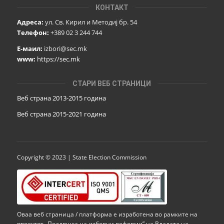
КОНТАКТ
Адреса:
ул. Св. Кирил и Методиј бр. 54
Телефон:
+389 02 3 244 744
Е-маил:
izbori@sec.mk
www:
https://sec.mk
СТАРИ ВЕБ СТРАНИЦИ
Веб страна 2013-2015 година
Веб страна 201
5
-2021 година
Copyright © 2023 | State Election Commission
Оваа веб страница / платформа е изработена во рамките на
проектот „Поддршка на изборни реформи” на Владата на