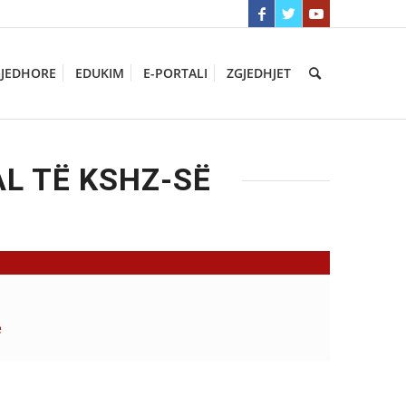
GJEDHORE
EDUKIM
E-PORTALI
ZGJEDHJET
AL TË KSHZ-SË
ë