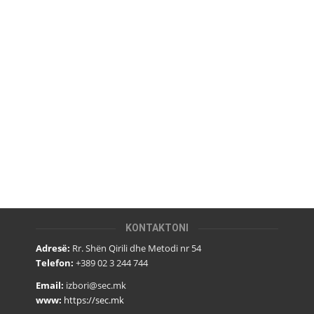
KONTAKTONI
Adresë:
Rr. Shën Qirili dhe Metodi nr 54
Telefon:
+389 02 3 244 744
Email:
izbori@sec.mk
www:
https://sec.mk