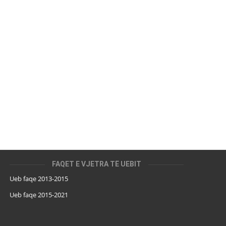
FAQET E VJETRA TË UEBIT
Ueb faqe 2013-2015
Ueb faqe 2015-2021