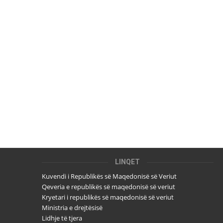
LINQET
Kuvendi i Republikës së Maqedonisë së Veriut
Qeveria e republikës së maqedonisë së veriut
Kryetari i republikës së maqedonisë së veriut
Ministria e drejtësisë
Lidhje të tjera