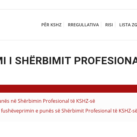
PËR KSHZ
RREGULLATIVA
RISI
LISTA Z
I I SHËRBIMIT PROFESION
punës në Shërbimin Profesional të KSHZ-së
fushëveprimin e punës së Shërbimit Profesional të KSHZ-s