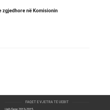
ve zgjedhore në Komisionin
FAQET E VJETRA TË UEBIT
Ueb faqe 2013-2015