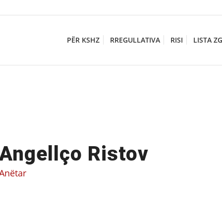
PËR KSHZ
RREGULLATIVA
RISI
LISTA Z
Angellço Ristov
Anëtar