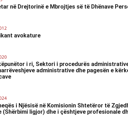
etar në Drejtorinë e Mbrojtjes së të Dhënave Per
012
ikant avokature
020
ëpunëtor i ri, Sektori i procedurës administrative
rrëveshjeve administrative dhe pagesën e kërke
cave
024
eqës i Njësisë në Komisionin Shtetëror të Zgjedh
re (Shërbimi ligjor) dhe i çështjeve profesionale d