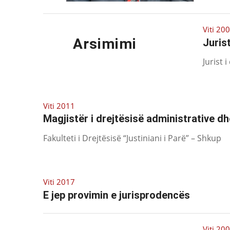
Viti 20
Arsimimi
Juris
Jurist 
Viti 2011
Magjistër i drejtësisë administrative d
Fakulteti i Drejtësisë “Justiniani i Parë” – Shkup
Viti 2017
E jep provimin e jurisprodencës
Viti 20