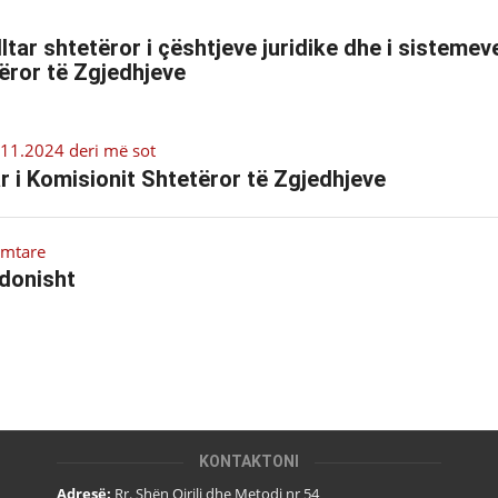
lltar shtetëror i çështjeve juridike dhe i sisteme
ëror të Zgjedhjeve
11.2024 deri më sot
r i Komisionit Shtetëror të Zgjedhjeve
amtare
donisht
KONTAKTONI
Adresë:
Rr. Shën Qirili dhe Metodi nr 54