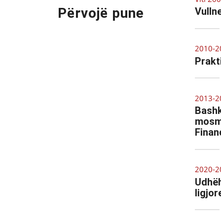
Përvojë pune
Vulln
2010-2
Prakt
2013-2
Bashk
mosma
Finan
2020-2
Udhëh
ligjo