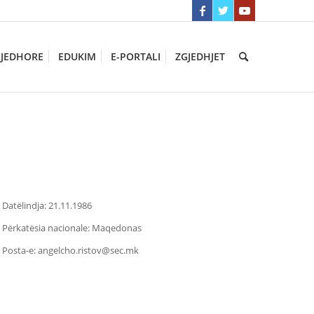
GJEDHORE
EDUKIM
E-PORTALI
ZGJEDHJET
Datëlindja: 21.11.1986
Përkatësia nacionale: Maqedonas
Posta-e:
angelcho.ristov@sec.mk