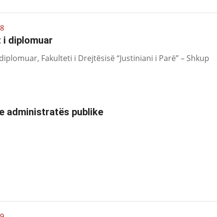
08
t i diplomuar
i diplomuar, Fakulteti i Drejtësisë “Justiniani i Parë” – Shkup
he administratës publike
09