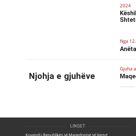
2024
Këshi
Shtet
Nga 12.
Anëta
Gjuha 
Njohja e gjuhëve
Maqe
LINQET
Kuvendi i Republikës së Maqedonisë së Veriut