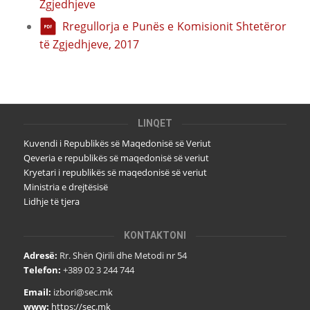
Zgjedhjeve
Rregullorja e Punës e Komisionit Shtetëror
të Zgjedhjeve, 2017
LINQET
Kuvendi i Republikës së Maqedonisë së Veriut
Qeveria e republikës së maqedonisë së veriut
Kryetari i republikës së maqedonisë së veriut
Ministria e drejtësisë
Lidhje të tjera
KONTAKTONI
Adresë:
Rr. Shën Qirili dhe Metodi nr 54
Telefon:
+389 02 3 244 744
Email:
izbori@sec.mk
www:
https://sec.mk