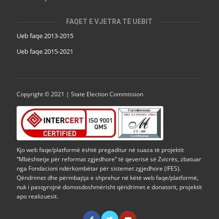
FAQET E VJETRA TË UEBIT
Ueb faqe 2013-2015
Ueb faqe 2015-2021
Copyright © 2021 | State Election Commission
Kjo web faqe/platformë është pregaditur në suaza të projektit
“Mbështetje për reformat zgjedhore” të qeverisë së Zvicrës, zbatuar
nga Fondacioni ndërkombëtar për sistemet zgjedhore (IFES).
Qëndrimet dhe përmbajtja e shprehur në këtë web faqe/platformë,
nuk i pasqyrojnë domosdoshmërisht qëndrimet e donatorit, projektit
apo realizuesit.