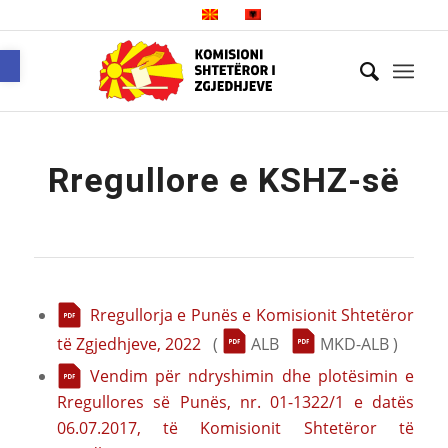
Open toolbar
Rregullore e KSHZ-së
Rregullorja e Punës e Komisionit Shtetëror
të Zgjedhjeve, 2022
(
ALB
MKD-ALB )
Vendim për ndryshimin dhe plotësimin e
Rregullores së Punës, nr. 01-1322/1 e datës
06.07.2017, të Komisionit Shtetëror të