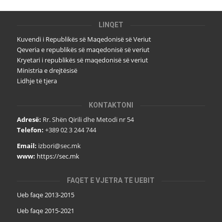
LINQET
Kuvendi i Republikës së Maqedonisë së Veriut
Qeveria e republikës së maqedonisë së veriut
Kryetari i republikës së maqedonisë së veriut
Ministria e drejtësisë
Lidhje të tjera
KONTAKTONI
Adresë:
Rr. Shën Qirili dhe Metodi nr 54
Telefon:
+389 02 3 244 744
Email:
izbori@sec.mk
www:
https://sec.mk
FAQET E VJETRA TË UEBIT
Ueb faqe 2013-2015
Ueb faqe 2015-2021