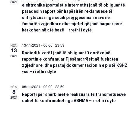
2021
elektronike (portalet e internetit) janë të obliguar të
paraqesin raport për hapësirën reklamuese të
shfrytëzuar nga secili prej pjesëmarrësve në
fushatën zgjedhore dhe mjetet që janë paguar ose
kërkohen në atë bazë – rrethi i dytë
13/11/2021 - 00:00
|
23:59
NËN
13
Radiodifuzerët janë të obliguar t’i dorëzojnë
2021
raportin e konfirmuar Pjesëmarrësit në fushatën
zgjedhore, dhe pastaj dokumentacionin e plotë KSHZ
-së – rrethi i dytë
08/11/2021 - 00:00
|
23:59
NËN
8
Raporti për shërbimet e realizuara të transmetuesve
2021
duhet të konfirmohet nga ASHMA – rrethi i dytë