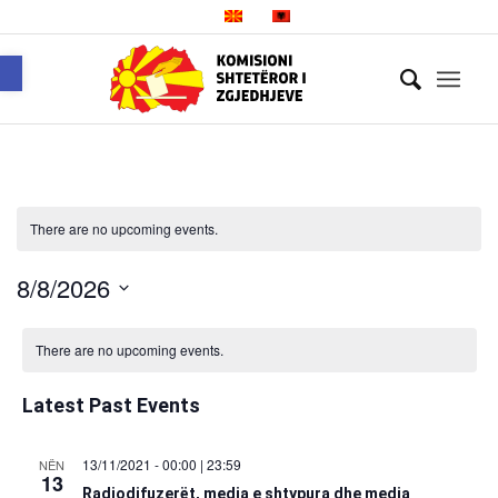
Open toolbar
There are no upcoming events.
8/8/2026
Select
date.
There are no upcoming events.
Latest Past Events
13/11/2021 - 00:00
|
23:59
NËN
13
Radiodifuzerët, media e shtypura dhe media