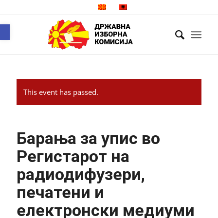
Open toolbar
This event has passed.
Барања за упис во
Регистарот на
радиодифузери,
печатени и
електронски медиуми