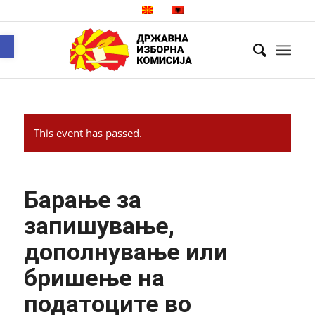
Open toolbar
This event has passed.
Барање за
запишување,
дополнување или
бришење на
податоците во