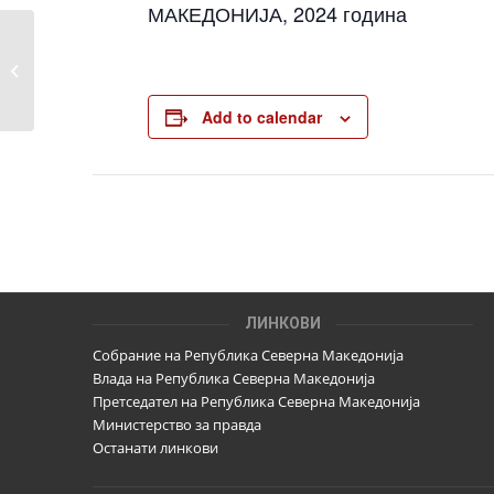
МАКЕДОНИЈА, 2024 година
Објава на локации и цени за закуп
на рекламни паноа и билборди
Add to calendar
ЛИНКОВИ
Собрание на Република Северна Македонија
Влада на Република Северна Македонија
Претседател на Република Северна Македонија
Министерство за правда
Останати линкови