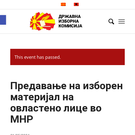
Open toolbar
This event has passed.
Предавање на изборен
материјал на
овластено лице во
МНР