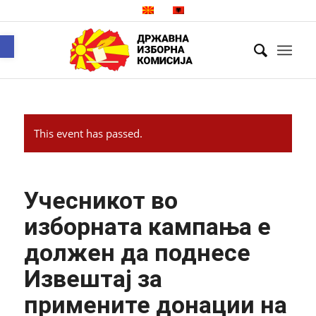
Open toolbar
This event has passed.
Учесникот во
изборната кампања е
должен да поднесе
Извештај за
примените донации на