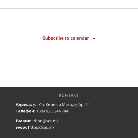
Subscribe to calendar
КОНТАКТ
Адреса:
ул. Св. Кирил и Методиј бр. 54
Телефон:
+389 02 3 244 744
Е-маил:
izbori@sec.mk
www:
https://sec.mk