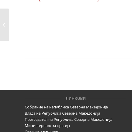
Потпишување на Кодекс за фер и
демократски избори
ЛИНКОВИ
Собрание на Република Северна Македонија
Влада на Република Северна Македонија
Претседател на Република Северна Македонија
Министерство за правда
Останати линкови