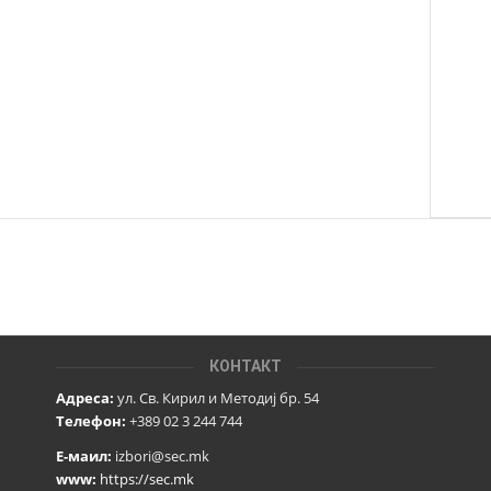
КОНТАКТ
Адреса:
ул. Св. Кирил и Методиј бр. 54
Телефон:
+389 02 3 244 744
Е-маил:
izbori@sec.mk
www:
https://sec.mk