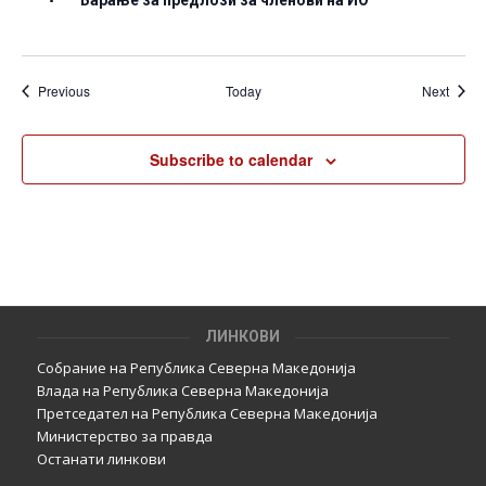
Барање за предлози за членови на ИО
Events
Event
Previous
Today
Next
Subscribe to calendar
ЛИНКОВИ
Собрание на Република Северна Македонија
Влада на Република Северна Македонија
Претседател на Република Северна Македонија
Министерство за правда
Останати линкови