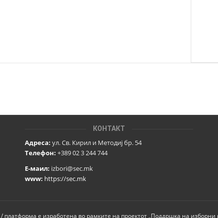
КОНТАКТ
Адреса:
ул. Св. Кирил и Методиј бр. 54
Телефон:
+389 02 3 244 744
Е-маил:
izbori@sec.mk
www:
https://sec.mk
 / платформа е изработена во рамките на проектот „Поддршка на изборни