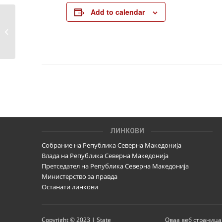
Add to calendar
Исплата на трошоци за објавеното
платено политичко рекламирање
ЛИНКОВИ
Собрание на Република Северна Македонија
Влада на Република Северна Македонија
Претседател на Република Северна Македонија
Министерство за правда
Останати линкови
Copyright © 2023 | State
Оваа веб страница