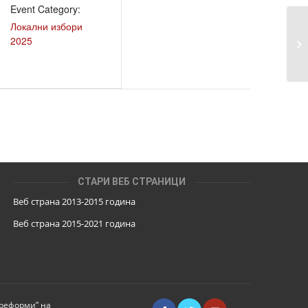
Event Category:
Локални избори
Ба
2025
из
СТАРИ ВЕБ СТРАНИЦИ
Веб страна 2013-2015 година
Веб страна 201
5
-2021 година
 реформи” на