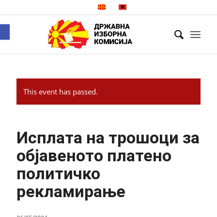
Open toolbar
This event has passed.
Исплата на трошоци за
објавеното платено
политичко
рекламирање