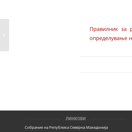
Јавен повик за
Правилник за 
проверка на
определување н
податоците во
Избирачкиот...
ЛИНКОВИ
Собрание на Република Северна Македонија