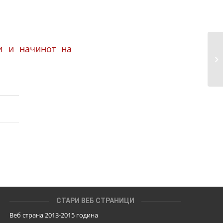
и и начинот на
Из
за
СТАРИ ВЕБ СТРАНИЦИ
Веб страна 2013-2015 година