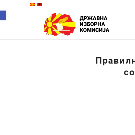
Open toolbar
Правилн
со