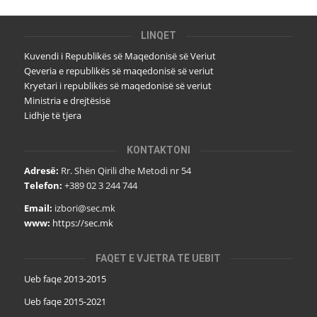
LINQET
Kuvendi i Republikës së Maqedonisë së Veriut
Qeveria e republikës së maqedonisë së veriut
Kryetari i republikës së maqedonisë së veriut
Ministria e drejtësisë
Lidhje të tjera
KONTAKTONI
Adresë:
Rr. Shën Qirili dhe Metodi nr 54
Telefon:
+389 02 3 244 744
Email:
izbori@sec.mk
www:
https://sec.mk
FAQET E VJETRA TË UEBIT
Ueb faqe 2013-2015
Ueb faqe 2015-2021