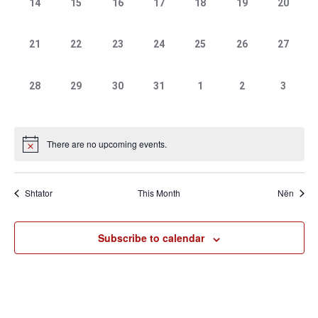
0
0
0
0
0
0
0
14
15
16
17
18
19
20
events,
events,
events,
events,
events,
events,
events,
0
0
0
0
0
0
0
21
22
23
24
25
26
27
events,
events,
events,
events,
events,
events,
events,
0
0
0
0
0
0
0
28
29
30
31
1
2
3
events,
events,
events,
events,
events,
events,
events,
There are no upcoming events.
Shtator
This Month
Nën
Subscribe to calendar