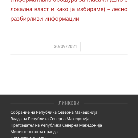
локална власт и како ја избираме) – лесно
разбирливи информации
/
30/09/2021
ЛИНКОВИ
Собрание на Република Северна Македонија
Влада на Република Северна Македонија
Претседател на Република Северна Македонија
Министерство за правда
Останати линкови