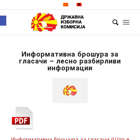
Open toolbar
Информативна брошура за
гласачи – лесно разбирливи
информации
Информативна брошура за гласачи (Што е