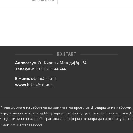
КОНТАКТ
Адреса:
ул. Св. Кирил и Методиј бр. 54
Телефон:
+389 02 3 244 744
Е-маил:
izbori@sec.mk
www:
https://sec.mk
 / платформа е изработена во рамките на проектот „Поддршка на изборни
рија, имплементиран од Меѓународната фондација за изборни системи (
и содржини во оваа веб страница / платформа не мора да ги отсликуваат с
от или имплементаторот.