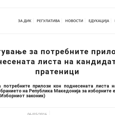
ЗА ДИК
РЕГУЛАТИВА
НОВОСТИ
ЕДУКАЦИЈА
ување за потребните прил
несената листа на кандидат
пратеници
а потребните прилози кон поднесената листа н
бранието на Република Македонија за изборните еди
д Изборниот законик)
/
06/05/2016