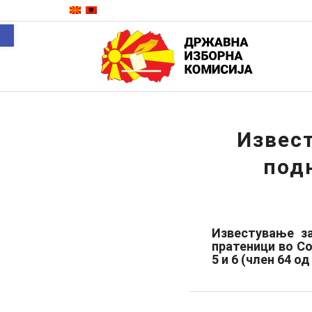
Open toolbar
Извест
под
Известување з
пратеници во Со
5 и 6 (член 64 о