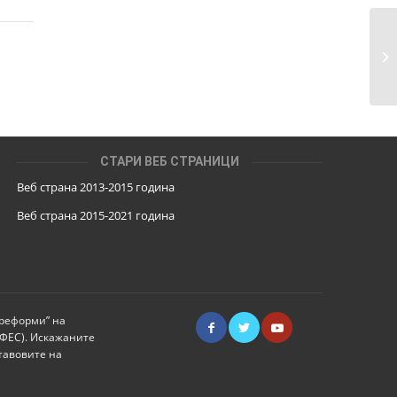
Од
до
СТАРИ ВЕБ СТРАНИЦИ
Веб страна 2013-2015 година
Веб страна 201
5
-2021 година
 реформи” на
ИФЕС). Искажаните
тавовите на