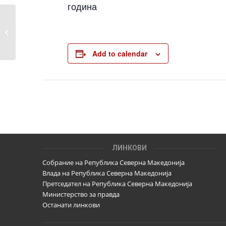
година
Радиодифузерите, печатените
медиуми и електронските
медиуми (интернет портали) се
должни да поднесат извештај за
Add to calendar
рекламниот простор искористен
од секој од учесниците во
изборната кампања и средствата
кои се платени или се побаруваат
по таа основа – втор круг
ЛИНКОВИ
Собрание на Република Северна Македонија
Влада на Република Северна Македонија
Претседател на Република Северна Македонија
Министерство за правда
Останати линкови