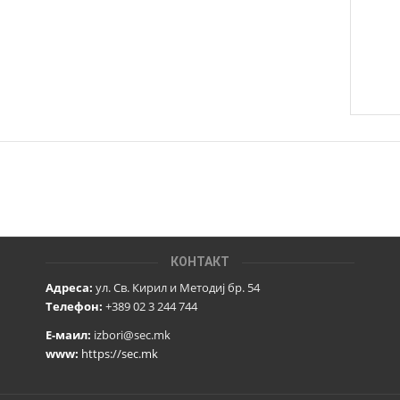
КОНТАКТ
Адреса:
ул. Св. Кирил и Методиј бр. 54
Телефон:
+389 02 3 244 744
Е-маил:
izbori@sec.mk
www:
https://sec.mk