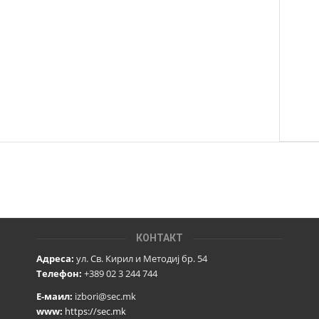
КОНТАКТ
Адреса:
ул. Св. Кирил и Методиј бр. 54
Телефон:
+389 02 3 244 744
Е-маил:
izbori@sec.mk
www:
https://sec.mk