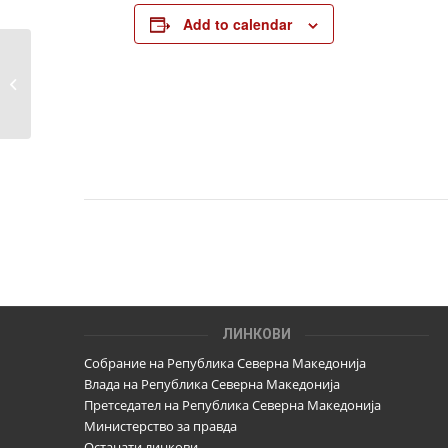
Add to calendar
ДИК избирачкиот список го
доставува до политичките партии
ЛИНКОВИ
Собрание на Република Северна Македонија
Влада на Република Северна Македонија
Претседател на Република Северна Македонија
Министерство за правда
Останати линкови