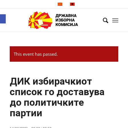
Open toolbar
This event has passed.
ДИК избирачкиот
список го доставува
до политичките
партии