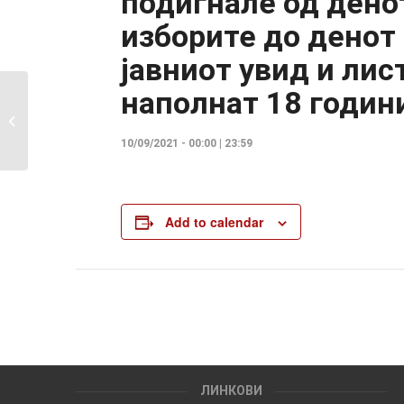
подигнале од дено
изборите до денот
јавниот увид и лис
наполнат 18 годин
ОИК доставува барање до
политичките партии да достават
предлози за членови на ИО и
10/09/2021 - 00:00
|
23:59
нивни заменици
Add to calendar
ЛИНКОВИ