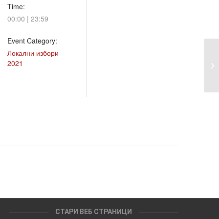
Time:
00:00 | 23:59
Event Category:
Локални избори
ДИ
2021
до
СТАРИ ВЕБ СТРАНИЦИ