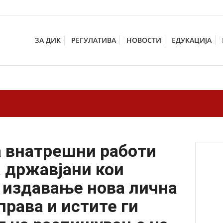
ЗА ДИК
РЕГУЛАТИВА
НОВОСТИ
ЕДУКАЦИЈА
 внатрешни работи
а државјани кои
 издавање нова лична
права и истите ги