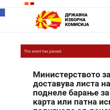
Open toolbar
This event has passed.
Министерството за
доставува листа н
поднеле барање за
карта или патна ис