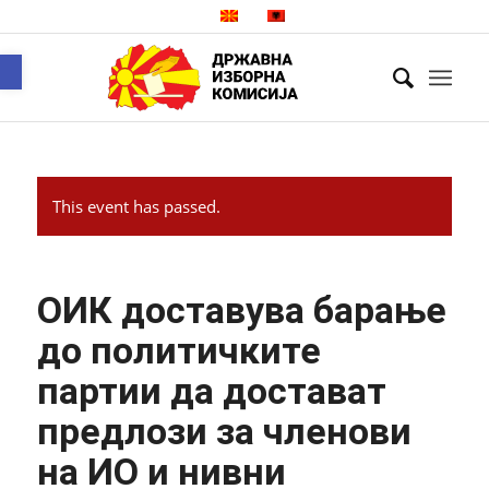
Open toolbar
This event has passed.
ОИК доставува барање
до политичките
партии да достават
предлози за членови
на ИО и нивни