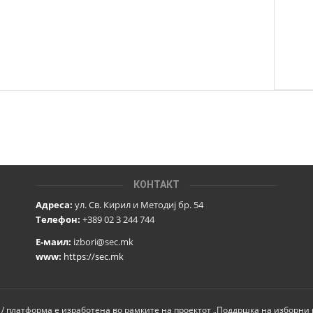
КОНТАКТ
Адреса:
ул. Св. Кирил и Методиј бр. 54
Телефон:
+389 02 3 244 744
Е-маил:
izbori@sec.mk
www:
https://sec.mk
 / платформа е изработена во рамките на проектот „Поддршка на изборни