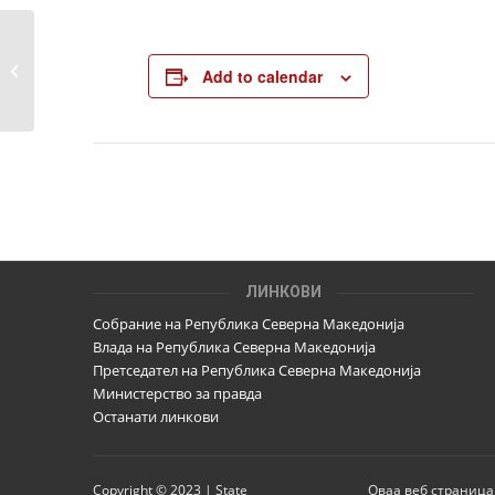
Огласување на единствената
Add to calendar
утврдена листа на кандидати
ЛИНКОВИ
Собрание на Република Северна Македонија
Влада на Република Северна Македонија
Претседател на Република Северна Македонија
Министерство за правда
Останати линкови
Copyright © 2023 | State
Оваа веб страница