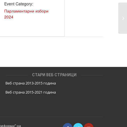
Event Category:
Парламентарни избори
По
2024
за
ча
СТАРИ ВЕБ СТРАНИЦИ
Веб страна 2013-2015 година
Веб страна 201
5
-2021 година
 реформи” на