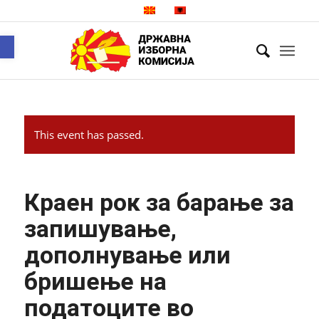
Open toolbar
This event has passed.
Краен рок за барање за
запишување,
дополнување или
бришење на
податоците во