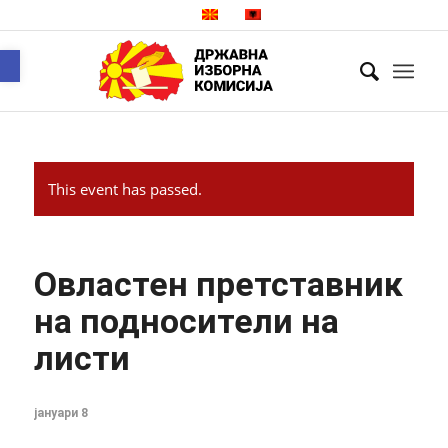
Open toolbar
This event has passed.
Овластен претставник
на подносители на
листи
јануари 8