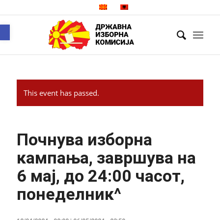
Open toolbar
This event has passed.
Почнува изборна
кампања, завршува на
6 мај, до 24:00 часот,
понеделник^