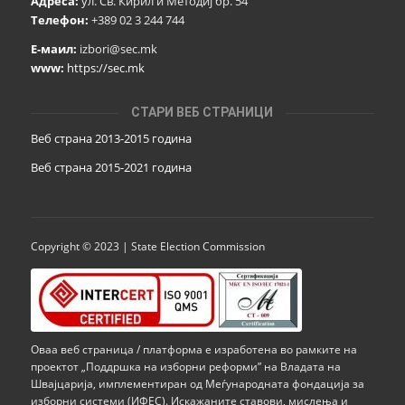
Адреса:
ул. Св. Кирил и Методиј бр. 54
Телефон:
+389 02 3 244 744
Е-маил:
izbori@sec.mk
www:
https://sec.mk
СТАРИ ВЕБ СТРАНИЦИ
Веб страна 2013-2015 година
Веб страна 201
5
-2021 година
Copyright © 2023 | State Election Commission
Оваа веб страница / платформа е изработена во рамките на
проектот „Поддршка на изборни реформи” на Владата на
Швајцарија, имплементиран од Меѓународната фондација за
изборни системи (ИФЕС). Искажаните ставови, мислења и