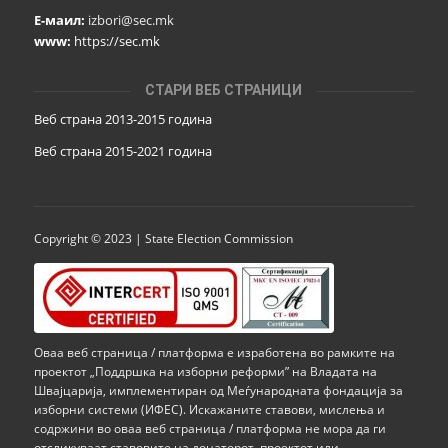
Е-маил:
izbori@sec.mk
www:
https://sec.mk
СТАРИ ВЕБ СТРАНИЦИ
Веб страна 2013-2015 година
Веб страна 201
5
-2021 година
Copyright © 2023 | State Election Commission
Оваа веб страница / платформа е изработена во рамките на
проектот „Поддршка на изборни реформи” на Владата на
Швајцарија, имплементиран од Меѓународната фондација за
изборни системи (ИФЕС). Искажаните ставови, мислења и
содржини во оваа веб страница / платформа не мора да ги
отсликуваат ставовите на донаторот, проектот или