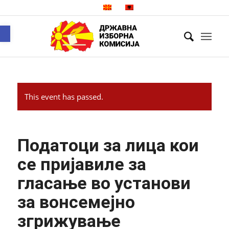
Open toolbar
This event has passed.
Податоци за лица кои
се пријавиле за
гласање во установи
за вонсемејно
згрижување