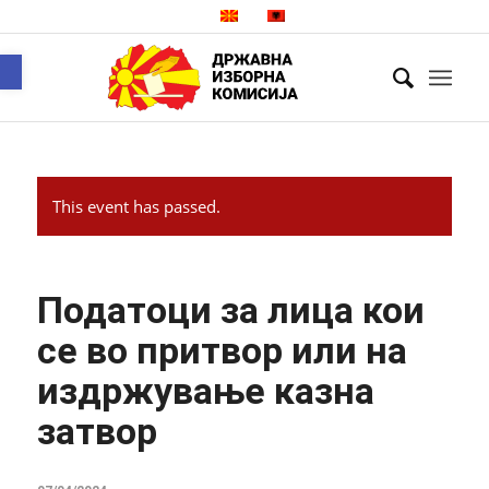
Open toolbar
This event has passed.
Податоци за лица кои
се во притвор или на
издржување казна
затвор