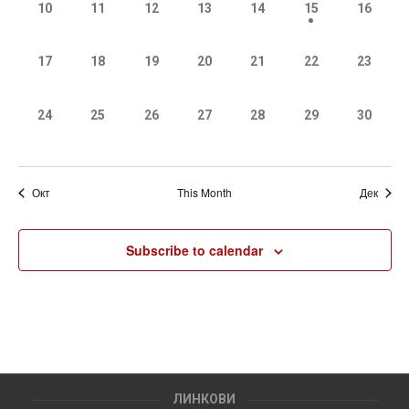
0
0
0
0
0
1
0
10
11
12
13
14
15
16
events,
events,
events,
events,
events,
event,
events,
0
0
0
0
0
0
0
17
18
19
20
21
22
23
events,
events,
events,
events,
events,
events,
events,
0
0
0
0
0
0
0
24
25
26
27
28
29
30
events,
events,
events,
events,
events,
events,
events,
Окт
This Month
Дек
Subscribe to calendar
ЛИНКОВИ