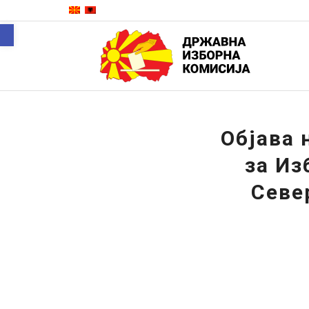
Open toolbar
Објава 
за Из
Севе