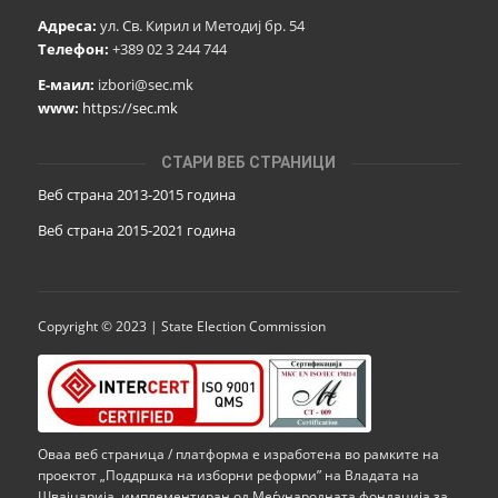
Адреса:
ул. Св. Кирил и Методиј бр. 54
Телефон:
+389 02 3 244 744
Е-маил:
izbori@sec.mk
www:
https://sec.mk
СТАРИ ВЕБ СТРАНИЦИ
Веб страна 2013-2015 година
Веб страна 201
5
-2021 година
Copyright © 2023 | State Election Commission
Оваа веб страница / платформа е изработена во рамките на
проектот „Поддршка на изборни реформи” на Владата на
Швајцарија, имплементиран од Меѓународната фондација за