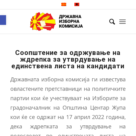
Open toolbar
Соопштение за одржување на
ждрепка за утврдување на
единствена листа на кандидати
Државната изборна комисија ги известува
овластените претставници на политичките
партии кои ќе учествуваат на Изборите за
градоначалник на Општина Центар Жупа
кои ќе се одржат на 17 април 2022 година,
дека ждрепката за утврдување на
редоследот во единствената листа на