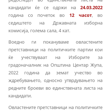
кандидати ќе се одржи на
24.03.2022
година со почеток во
12 часот
, во
седиштето на Државната изборна
комисија, голема сала, 4 кат.
Воедно ги покануваме овластените
претставници на политичките партии кои
ќе учествуваат на Изборите за
градоначалник на Општина Центар Жупа,
2022 година да земат учество во
ждребувањето, односно утврдувањето на
редните броеви во единствената листа на
кандидати.
Овластените претставници на политичките