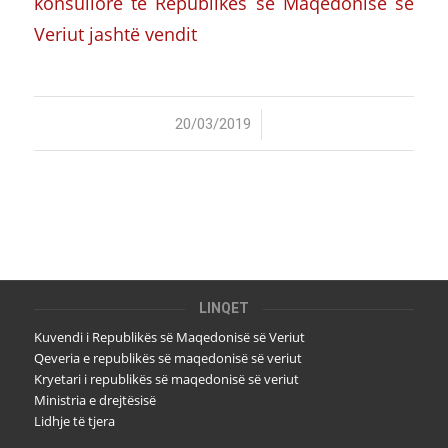
konsullore të Republikës së Maqedonisë së
Veriut jashtë vendit
/
20/03/2019
LINQET
Kuvendi i Republikës së Maqedonisë së Veriut
Qeveria e republikës së maqedonisë së veriut
Kryetari i republikës së maqedonisë së veriut
Ministria e drejtësisë
Lidhje të tjera