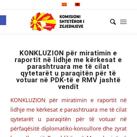
Open toolbar
KONKLUZION për miratimin e
raportit në lidhje me kërkesat e
parashtruara me të cilat
qytetarët u paraqitën për të
votuar në PDK-të e RMV jashtë
vendit
KONKLUZION për miratimin e raportit në
lidhje me kërkesat e parashtruara me të cilat
qytetarët u paraqitën për të votuar në
përfaqësitë diplomatiko-konsullore dhe zyrat