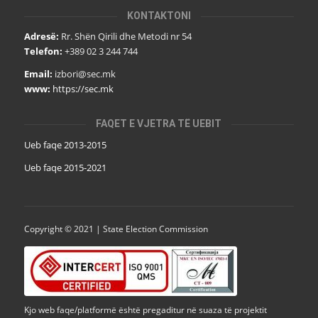
KONTAKTONI
Adresë:
Rr. Shën Qirili dhe Metodi nr 54
Telefon:
+389 02 3 244 744
Email:
izbori@sec.mk
www:
https://sec.mk
FAQET E VJETRA TË UEBIT
Ueb faqe 2013-2015
Ueb faqe 2015-2021
Copyright © 2021 | State Election Commission
Kjo web faqe/platformë është pregaditur në suaza të projektit