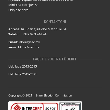
Ministria e drejtësisë
Lidhje të tjera
KONTAKTONI
Adresë:
Rr. Shën Qirili dhe Metodi nr 54
Telefon:
+389 02 3 244 744
Email:
izbori@sec.mk
www:
https://sec.mk
FAQET E VJETRA TË UEBIT
Ueb faqe 2013-2015
Ueb faqe 2015-2021
Copyright © 2021 | State Election Commission