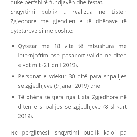
duke përfshirë fundjavën dhe festat.
Shqyrtimi publik u realizua në Listën
Zgjedhore me gjendjen e të dhënave të
qytetarëve si më poshtë:
Qytetar me 18 vite të mbushura me
letërnjoftim ose pasaport valide në ditën
e votimit (21 prill 2019),
Personat e vdekur 30 ditë para shpalljes
së zgjedhjeve (9 janar 2019) dhe
Të dhëna të tjera nga Lista Zgjedhore në
ditën e shpalljes së zgjedhjeve (8 shkurt
2019).
Në përgjithësi, shqyrtimi publik kaloi pa