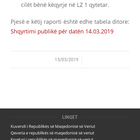
cilët bënë këqyrje në LZ 1 qytetar.
Pjesë e këtij raporti është edhe tabela ditore:
Shqyrtimi publikë për datën 14.03.2019
/
15/03/2019
LINQET
Kuvendi i Republikës së Maqedonisë së Veriut
Qeveria e republikës së maqedonisë së veriut
Kryetari i republikës së maqedonisë së veriut