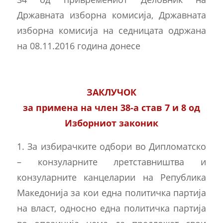
Државната изборна комисија, Државната
изборна комисија на седницата одржана
на 08.11.2016 година донесе
ЗАКЛУЧОК
за примена на член 38-а став 7 и 8 од
Изборниот законик
1. За избирачките одбори во Дипломатско
– конзуларните лретставништва и
конзуларните канцеларии на Република
Македонија за кои една политичка партија
на власт, односно една политичка партија