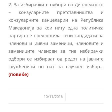
2. За избирачките одбори во Дипломатско
– конзуларните претставништва и
конзуларните канцеларии на Република
Македонија за кои ниту една политичка
партија не предложила свои кандидати за
членови и иивни заменици, членовите и
замениците членови за тие избирачки
одбори се избираат од редот на јавните
службеници по пат на случаен избор…
(повеќе)
/
10/11/2016