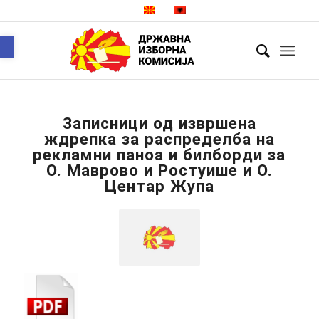
Open toolbar
Записници од извршена
ждрепка за распределба на
рекламни паноа и билборди за
О. Маврово и Ростуише и О.
Центар Жупа