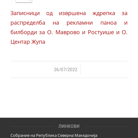
Записници од извршена ждрепка за
распределба на рекламни паноа и
билборди за О. Маврово и Ростуише и О.
Центар Жупа
/
26/07/2022
ЛИНКОВИ
Собрание на Република Северна Македонија