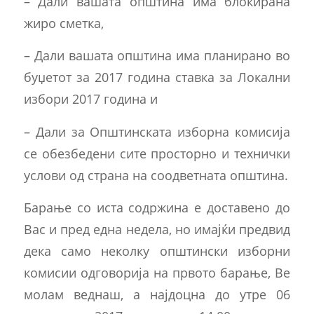
– Дали вашата општина има блокирана
жиро сметка,
– Дали вашата општина има планирано во
буџетот за 2017 година ставка за Локални
избори 2017 година и
– Дали за Општинската изборна комисија
се обезбедени сите просторно и технички
услови од страна на соодветната општина.
Барање со иста содржина е доставено до
Вас и пред една недела, но имајќи предвид
дека само неколку општински изборни
комисии одговорија на првото барање, Be
молам веднаш, a најдоцна до утре 06