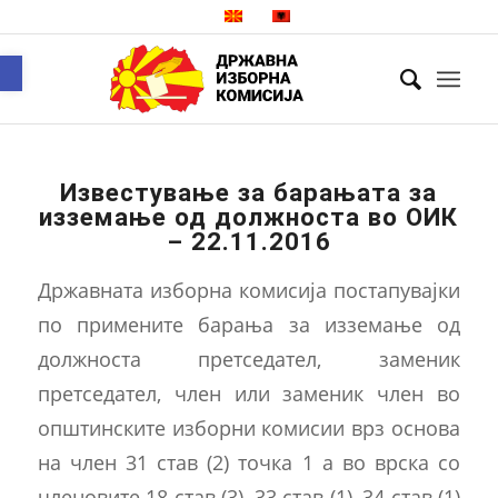
Open toolbar
Известување за барањата за
изземање од должноста во ОИК
– 22.11.2016
Државната изборна комисија постапувајки
по примените барања за изземање од
должноста претседател, заменик
претседател, член или заменик член во
општинските изборни комисии врз основа
на член 31 став (2) точка 1 а во врска со
членовите 18 став (3), 33 став (1), 34 став (1)