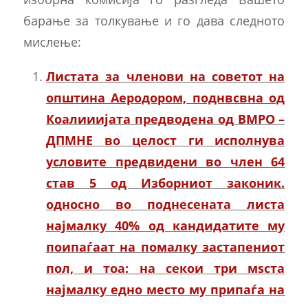
барање за толкување и го дава следното
мислење:
Листата за членови на советот на
општина Аеродором, поднвсвна од
Коалииијата предводена од ВМРО –
ДПМНЕ во целост ги исполнува
условите предвидени во член 64
став 5 од Изборниот законик.
односно во поднесената листа
најмалку 40% од кандидатите му
поипаѓаат на помалку застапениот
пол, и тоа: на секои три мѕста
најмалку едно место му припаѓа на