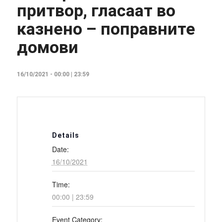
притвор, гласаат во
казнено – поправните
домови
16/10/2021 - 00:00
|
23:59
Details
Date:
16/10/2021
Time:
00:00 | 23:59
Event Category: