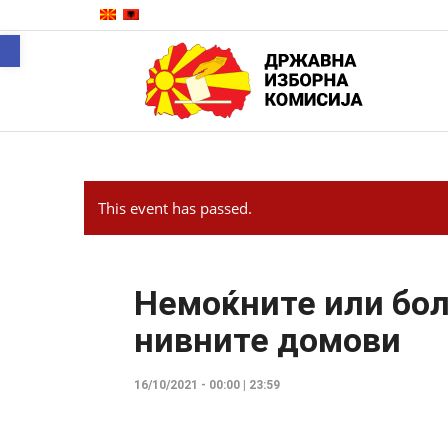
Open toolbar
This event has passed.
Немоќните или бол
нивните домови
16/10/2021 - 00:00
|
23:59