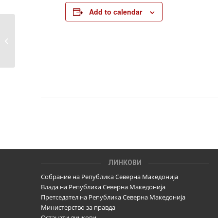
Add to calendar
Подносителот на листата на
претставникот му издава
овластување и за тоа ги известува
изборните органи
ЛИНКОВИ
Собрание на Република Северна Македонија
Влада на Република Северна Македонија
Претседател на Република Северна Македонија
Министерство за правда
Останати линкови