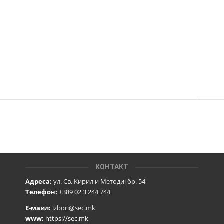
КОНТАКТ
Адреса:
ул. Св. Кирил и Методиј бр. 54
Телефон:
+389 02 3 244 744
Е-маил:
izbori@sec.mk
www:
https://sec.mk