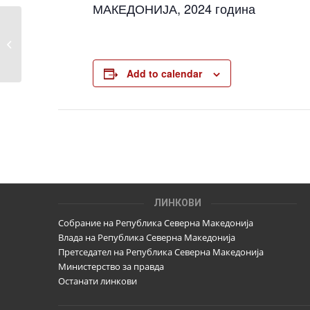
МАКЕДОНИЈА, 2024 година
Известување до ОИК за гласање на
немоќно или болно лице
Add to calendar
ЛИНКОВИ
Собрание на Република Северна Македонија
Влада на Република Северна Македонија
Претседател на Република Северна Македонија
Министерство за правда
Останати линкови