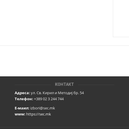
КОНТАКТ
Адреса:
ул. Св. Кирил и Методиј бр. 54
Телефон:
+389 02 3 244 744
Е-маил:
izbori@sec.mk
www:
https://sec.mk