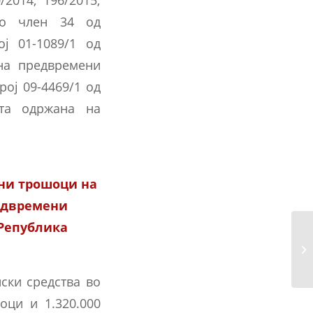
сно член 34 од
ј 01-1089/1 од
на предвремени
ој 09-4469/1 од
ата одржана на
тни трошоци на
едвремени
 Република
За
со
ски средства во
оци и 1.320.000