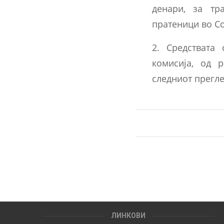
денари, за тр
пратеници во Со
2. Средствата
комисија, од р
следниот прегл
ЛИНКОВИ