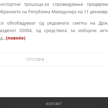
анспортни трошоци.за спроведување предвре
бранието на Република Македонија на 11 декемвр
 се обезбвдуваат од редовната сметка на Држ
азделот 02004, од средствата за изборни акт
ед…
(повеќе)
/
17/11/2016
КОНТАКТ