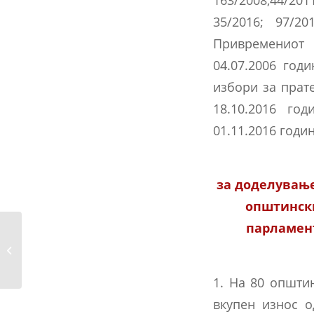
35/2016; 97/2
Привремениот 
04.07.2006 го
избори за прат
18.10.2016 го
01.11.2016 годи
за доделување
општинск
парламент
Понуди за рекламни паноа и
билборди
1. На 80 општи
вкупен износ о