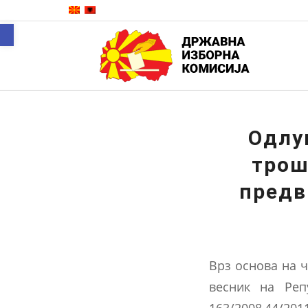
Open toolbar
Одлу
трош
предв
Врз основа на ч
весник на Репу
163/2008,44/2011