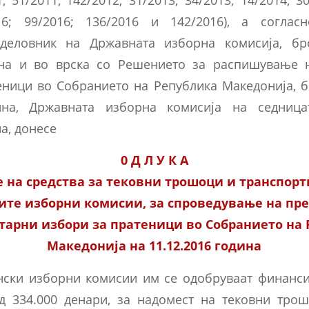
016; 99/2016; 136/2016 и 142/2016), а согла
деловник на Државната изборна комисија, бро
дина и во врска со Решението за распишување 
еници во Собранието на Република Македонија, бр
дина, Државната изборна комисија на седниц
на, донесе
0 Д Л У К A
 на средства за тековни трошоци и транспор
ите изборни комисии, за спроведување на пр
арни избори за пратеници во Собранието на
Македонија на 11.12.2016 година
нски изборни комисии им се одобруваат финанси
д 334.000 денари, за надомест на тековни трош