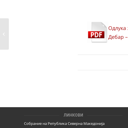
Табела на
Одлука
акредитирани
Дебар –
набљудувачи за
Локални...
ЛИНКОВИ
Собрание на Република Северна Македонија