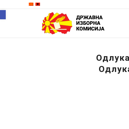
Open toolbar
Одлука
Одлук